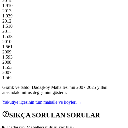
2014
1.910
2013
1.939
2012
1.510
2011
1.538
2010
1.561
2009
1.593
2008
1.553
2007
1.562
Grafik ve tablo,
Dadaşköy
Mahallesi'nin
2007
-
2025
yılları
arasındaki nüfus değişimini gösterir.
Yakutiye
ilçesinin tüm mahalle ve köyleri →
SIKÇA SORULAN SORULAR
Dadaşköy Mahallesi nüfusu kaç kişi?