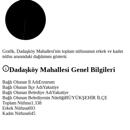
Grafik,
Dadaşköy
Mahallesi'nin toplam nüfusunun erkek ve kadın
nüfus arasındaki dağılımını gösterir.
Dadaşköy
Mahallesi Genel Bilgileri
Bağlı Olunan İl Adı
Erzurum
Bağlı Olunan İlçe Adı
Yakutiye
Bağlı Olunan Belediye Adı
Yakutiye
Bağlı Olunan Belediyenin Niteliği
BÜYÜKŞEHİR İLÇE
Toplam Nüfusu
1.338
Erkek Nüfusu
693
Kadın Nüfusu
645