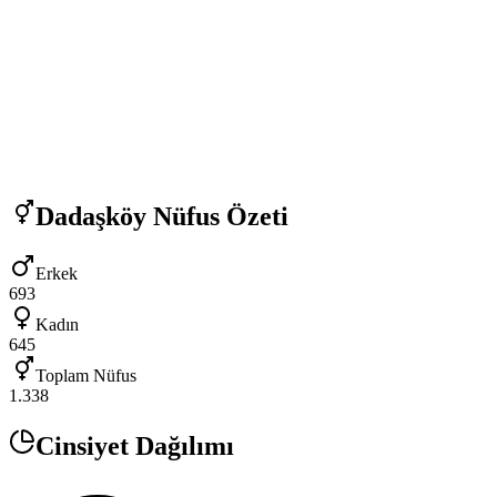
Dadaşköy
Nüfus Özeti
Erkek
693
Kadın
645
Toplam Nüfus
1.338
Cinsiyet Dağılımı