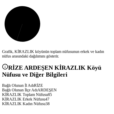
Grafik,
KİRAZLIK
köyünün toplam nüfusunun erkek ve kadın
nüfus arasındaki dağılımını gösterir.
RİZE
ARDEŞEN
KİRAZLIK
Köyü
Nüfusu ve Diğer Bilgileri
Bağlı Olunan İl Adı
RİZE
Bağlı Olunan İlçe Adı
ARDEŞEN
KİRAZLIK Toplam Nüfusu
85
KİRAZLIK Erkek Nüfusu
47
KİRAZLIK Kadın Nüfusu
38