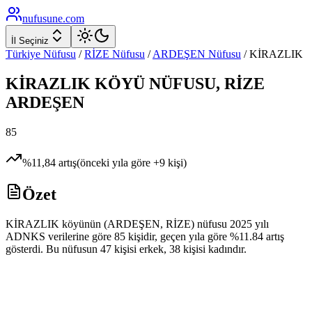
nufusune
.com
İl Seçiniz
Türkiye Nüfusu
/
RİZE
Nüfusu
/
ARDEŞEN
Nüfusu
/
KİRAZLIK
KİRAZLIK
KÖYÜ NÜFUSU,
RİZE
ARDEŞEN
85
%
11,84
artış
(önceki yıla göre
+
9
kişi)
Özet
KİRAZLIK köyünün (ARDEŞEN, RİZE) nüfusu 2025 yılı
ADNKS verilerine göre 85 kişidir, geçen yıla göre %11.84 artış
gösterdi. Bu nüfusun 47 kişisi erkek, 38 kişisi kadındır.