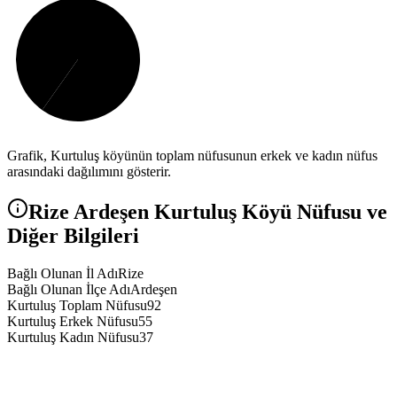
Grafik,
Kurtuluş
köyünün toplam nüfusunun erkek ve kadın nüfus
arasındaki dağılımını gösterir.
Rize
Ardeşen
Kurtuluş
Köyü Nüfusu ve
Diğer Bilgileri
Bağlı Olunan İl Adı
Rize
Bağlı Olunan İlçe Adı
Ardeşen
Kurtuluş Toplam Nüfusu
92
Kurtuluş Erkek Nüfusu
55
Kurtuluş Kadın Nüfusu
37