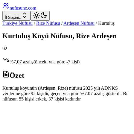
nufusune
.com
İl Seçiniz
Türkiye Nüfusu
/
Rize
Nüfusu
/
Ardeşen
Nüfusu
/
Kurtuluş
Kurtuluş
Köyü Nüfusu,
Rize
Ardeşen
92
%
7,07
azalış
(önceki yıla göre
-7
kişi)
Özet
Kurtuluş köyünün (Ardeşen, Rize) nüfusu 2025 yılı ADNKS
verilerine göre 92 kişidir, geçen yıla göre %7.07 azalış gösterdi. Bu
nüfusun 55 kişisi erkek, 37 kişisi kadındır.