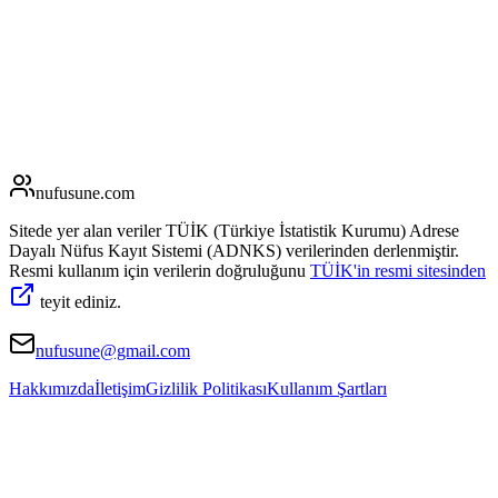
nufusune
.com
Sitede yer alan veriler TÜİK (Türkiye İstatistik Kurumu) Adrese
Dayalı Nüfus Kayıt Sistemi (ADNKS) verilerinden derlenmiştir.
Resmi kullanım için verilerin doğruluğunu
TÜİK'in resmi sitesinden
teyit ediniz.
nufusune@gmail.com
Hakkımızda
İletişim
Gizlilik Politikası
Kullanım Şartları