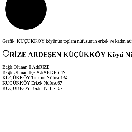
Grafik,
KÜÇÜKKÖY
köyünün toplam nüfusunun erkek ve kadın nüfus
RİZE
ARDEŞEN
KÜÇÜKKÖY
Köyü Nüf
Bağlı Olunan İl Adı
RİZE
Bağlı Olunan İlçe Adı
ARDEŞEN
KÜÇÜKKÖY Toplam Nüfusu
134
KÜÇÜKKÖY Erkek Nüfusu
67
KÜÇÜKKÖY Kadın Nüfusu
67