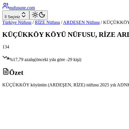
nufusune
.com
İl Seçiniz
Türkiye Nüfusu
/
RİZE
Nüfusu
/
ARDEŞEN
Nüfusu
/
KÜÇÜKKÖ
KÜÇÜKKÖY
KÖYÜ NÜFUSU,
RİZE
AR
134
%
17,79
azalış
(önceki yıla göre
-29
kişi)
Özet
KÜÇÜKKÖY köyünün (ARDEŞEN, RİZE) nüfusu 2025 yılı ADNKS verileri