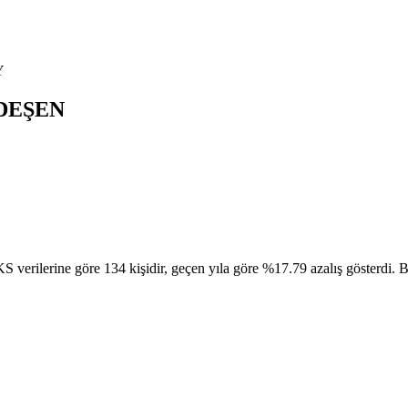
Y
DEŞEN
ne göre 134 kişidir, geçen yıla göre %17.79 azalış gösterdi. Bu nü