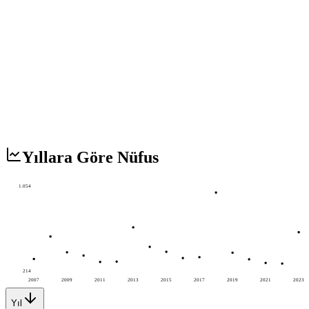
Yıllara Göre Nüfus
1.054
214
2007
2009
2011
2013
2015
2017
2019
2021
2023
Yıl