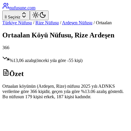
nufusune
.com
İl Seçiniz
Türkiye Nüfusu
/
Rize
Nüfusu
/
Ardeşen
Nüfusu
/
Ortaalan
Ortaalan
Köyü Nüfusu,
Rize
Ardeşen
366
%
13,06
azalış
(önceki yıla göre
-55
kişi)
Özet
Ortaalan köyünün (Ardeşen, Rize) nüfusu 2025 yılı ADNKS
verilerine göre 366 kişidir, geçen yıla göre %13.06 azalış gösterdi.
Bu nüfusun 179 kişisi erkek, 187 kişisi kadındır.