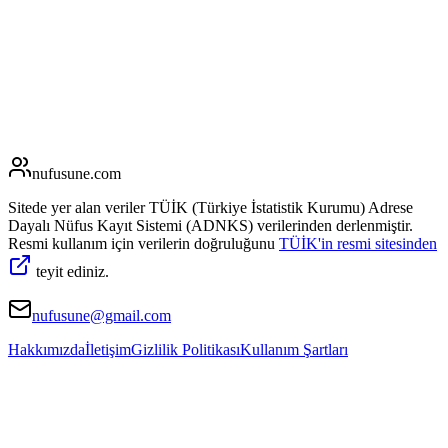
nufusune
.com
Sitede yer alan veriler TÜİK (Türkiye İstatistik Kurumu) Adrese
Dayalı Nüfus Kayıt Sistemi (ADNKS) verilerinden derlenmiştir.
Resmi kullanım için verilerin doğruluğunu
TÜİK'in resmi sitesinden
teyit ediniz.
nufusune@gmail.com
Hakkımızda
İletişim
Gizlilik Politikası
Kullanım Şartları