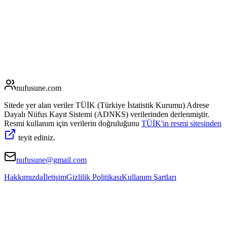
nufusune
.com
Sitede yer alan veriler TÜİK (Türkiye İstatistik Kurumu) Adrese
Dayalı Nüfus Kayıt Sistemi (ADNKS) verilerinden derlenmiştir.
Resmi kullanım için verilerin doğruluğunu
TÜİK'in resmi sitesinden
teyit ediniz.
nufusune@gmail.com
Hakkımızda
İletişim
Gizlilik Politikası
Kullanım Şartları