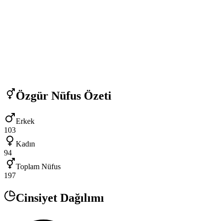
Özgür
Nüfus Özeti
Erkek
103
Kadın
94
Toplam Nüfus
197
Cinsiyet Dağılımı