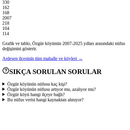
330
162
168
2007
218
104
114
Grafik ve tablo,
Özgür
köyünün
2007
-
2025
yılları arasındaki nüfus
değişimini gösterir.
Ardeşen
ilçesinin tüm mahalle ve köyleri →
SIKÇA SORULAN SORULAR
Özgür köyünün nüfusu kaç kişi?
Özgür köyünün nüfusu artıyor mu, azalıyor mu?
Özgür köyü hangi ilçeye bağlı?
Bu nüfus verisi hangi kaynaktan alınıyor?