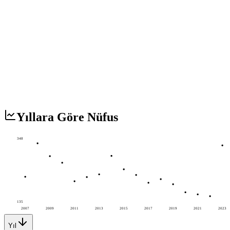
Yıllara Göre Nüfus
348
135
2007
2009
2011
2013
2015
2017
2019
2021
2023
Yıl