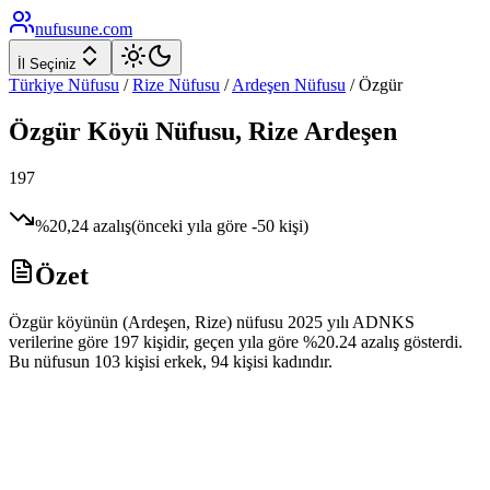
nufusune
.com
İl Seçiniz
Türkiye Nüfusu
/
Rize
Nüfusu
/
Ardeşen
Nüfusu
/
Özgür
Özgür
Köyü Nüfusu,
Rize
Ardeşen
197
%
20,24
azalış
(önceki yıla göre
-50
kişi)
Özet
Özgür köyünün (Ardeşen, Rize) nüfusu 2025 yılı ADNKS
verilerine göre 197 kişidir, geçen yıla göre %20.24 azalış gösterdi.
Bu nüfusun 103 kişisi erkek, 94 kişisi kadındır.