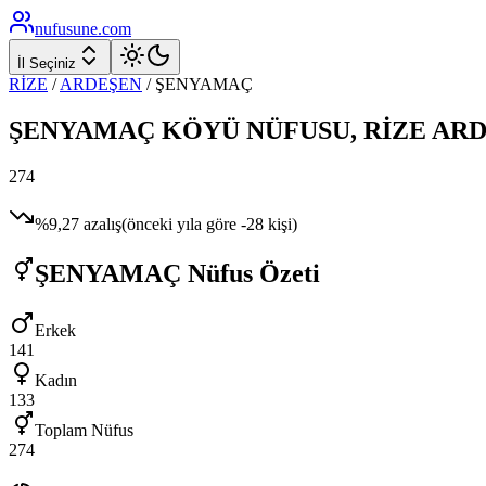
nufusune
.com
İl Seçiniz
RİZE
/
ARDEŞEN
/
ŞENYAMAÇ
ŞENYAMAÇ
KÖYÜ NÜFUSU,
RİZE
ARD
274
%
9,27
azalış
(önceki yıla göre
-28
kişi)
ŞENYAMAÇ
Nüfus Özeti
Erkek
141
Kadın
133
Toplam Nüfus
274