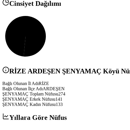
Cinsiyet Dağılımı
RİZE
ARDEŞEN
ŞENYAMAÇ
Köyü Nüfu
Bağlı Olunan İl Adı
RİZE
Bağlı Olunan İlçe Adı
ARDEŞEN
ŞENYAMAÇ Toplam Nüfusu
274
ŞENYAMAÇ Erkek Nüfusu
141
ŞENYAMAÇ Kadın Nüfusu
133
Yıllara Göre Nüfus