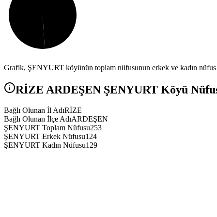
Grafik,
ŞENYURT
köyünün toplam nüfusunun erkek ve kadın nüfus ar
RİZE
ARDEŞEN
ŞENYURT
Köyü Nüfusu
Bağlı Olunan İl Adı
RİZE
Bağlı Olunan İlçe Adı
ARDEŞEN
ŞENYURT Toplam Nüfusu
253
ŞENYURT Erkek Nüfusu
124
ŞENYURT Kadın Nüfusu
129