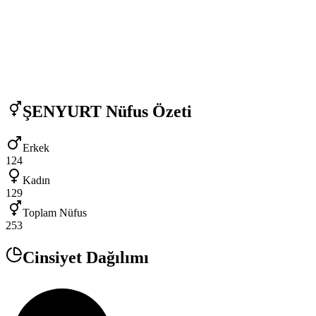
ŞENYURT
Nüfus Özeti
Erkek
124
Kadın
129
Toplam Nüfus
253
Cinsiyet Dağılımı