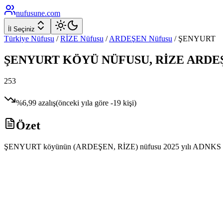
nufusune
.com
İl Seçiniz
Türkiye Nüfusu
/
RİZE
Nüfusu
/
ARDEŞEN
Nüfusu
/
ŞENYURT
ŞENYURT
KÖYÜ NÜFUSU,
RİZE
ARDE
253
%
6,99
azalış
(önceki yıla göre
-19
kişi)
Özet
ŞENYURT köyünün (ARDEŞEN, RİZE) nüfusu 2025 yılı ADNKS verilerine