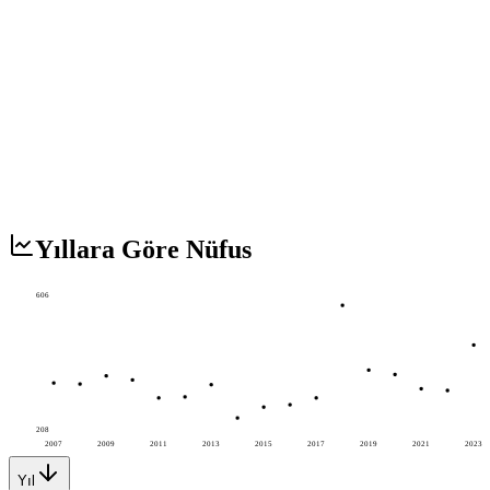
Yıllara Göre Nüfus
606
208
2007
2009
2011
2013
2015
2017
2019
2021
2023
Yıl