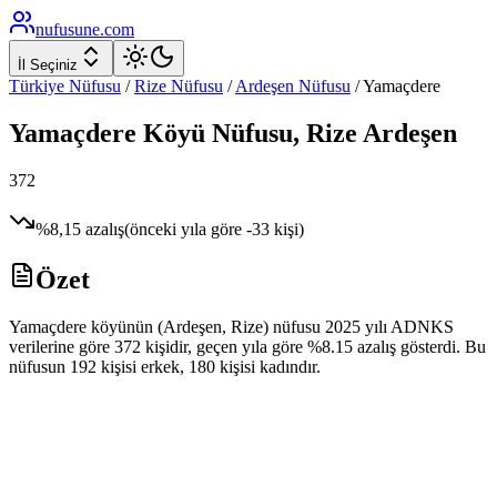
nufusune
.com
İl Seçiniz
Türkiye Nüfusu
/
Rize
Nüfusu
/
Ardeşen
Nüfusu
/
Yamaçdere
Yamaçdere
Köyü Nüfusu,
Rize
Ardeşen
372
%
8,15
azalış
(önceki yıla göre
-33
kişi)
Özet
Yamaçdere köyünün (Ardeşen, Rize) nüfusu 2025 yılı ADNKS
verilerine göre 372 kişidir, geçen yıla göre %8.15 azalış gösterdi. Bu
nüfusun 192 kişisi erkek, 180 kişisi kadındır.