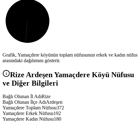
Grafik,
Yamaçdere
köyünün toplam nüfusunun erkek ve kadın nüfus
arasındaki dağılımını gösterir.
Rize
Ardeşen
Yamaçdere
Köyü Nüfusu
ve Diğer Bilgileri
Bağlı Olunan İl Adı
Rize
Bağlı Olunan İlçe Adı
Ardeşen
Yamaçdere Toplam Nüfusu
372
Yamaçdere Erkek Nüfusu
192
Yamaçdere Kadın Nüfusu
180