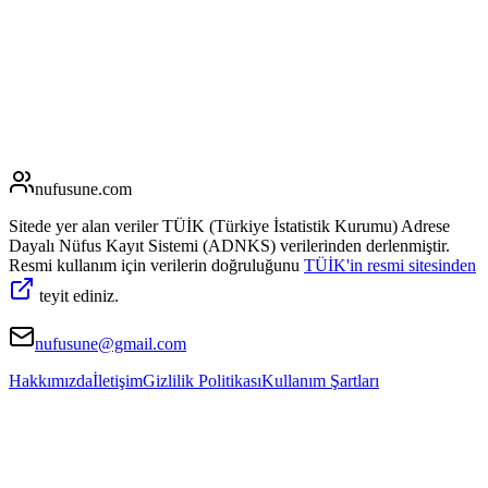
nufusune
.com
Sitede yer alan veriler TÜİK (Türkiye İstatistik Kurumu) Adrese
Dayalı Nüfus Kayıt Sistemi (ADNKS) verilerinden derlenmiştir.
Resmi kullanım için verilerin doğruluğunu
TÜİK'in resmi sitesinden
teyit ediniz.
nufusune@gmail.com
Hakkımızda
İletişim
Gizlilik Politikası
Kullanım Şartları