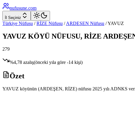
nufusune
.com
İl Seçiniz
Türkiye Nüfusu
/
RİZE
Nüfusu
/
ARDEŞEN
Nüfusu
/
YAVUZ
YAVUZ
KÖYÜ NÜFUSU,
RİZE
ARDEŞE
279
%
4,78
azalış
(önceki yıla göre
-14
kişi)
Özet
YAVUZ köyünün (ARDEŞEN, RİZE) nüfusu 2025 yılı ADNKS verilerine g