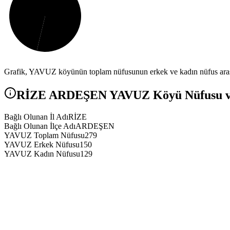
Grafik,
YAVUZ
köyünün toplam nüfusunun erkek ve kadın nüfus arası
RİZE
ARDEŞEN
YAVUZ
Köyü Nüfusu ve
Bağlı Olunan İl Adı
RİZE
Bağlı Olunan İlçe Adı
ARDEŞEN
YAVUZ Toplam Nüfusu
279
YAVUZ Erkek Nüfusu
150
YAVUZ Kadın Nüfusu
129