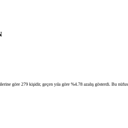
N
öre 279 kişidir, geçen yıla göre %4.78 azalış gösterdi. Bu nüfusun 1