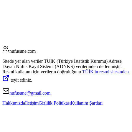
nufusune
.com
Sitede yer alan veriler TÜİK (Türkiye İstatistik Kurumu) Adrese
Dayalı Nüfus Kayıt Sistemi (ADNKS) verilerinden derlenmiştir.
Resmi kullanım için verilerin doğruluğunu
TÜİK'in resmi sitesinden
teyit ediniz.
nufusune@gmail.com
Hakkımızda
İletişim
Gizlilik Politikası
Kullanım Şartları