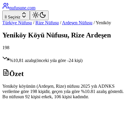
nufusune
.com
İl Seçiniz
Türkiye Nüfusu
/
Rize
Nüfusu
/
Ardeşen
Nüfusu
/
Yeniköy
Yeniköy
Köyü Nüfusu,
Rize
Ardeşen
198
%
10,81
azalış
(önceki yıla göre
-24
kişi)
Özet
Yeniköy köyünün (Ardeşen, Rize) nüfusu 2025 yılı ADNKS
verilerine göre 198 kişidir, geçen yıla göre %10.81 azalış gösterdi.
Bu nüfusun 92 kişisi erkek, 106 kişisi kadındır.