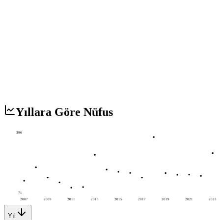
Yıllara Göre Nüfus
396
71
2007
2009
2011
2013
2015
2017
2019
2021
2023
Yıl