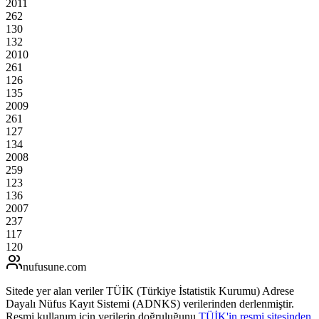
2011
262
130
132
2010
261
126
135
2009
261
127
134
2008
259
123
136
2007
237
117
120
nufusune
.com
Sitede yer alan veriler TÜİK (Türkiye İstatistik Kurumu) Adrese
Dayalı Nüfus Kayıt Sistemi (ADNKS) verilerinden derlenmiştir.
Resmi kullanım için verilerin doğruluğunu
TÜİK'in resmi sitesinden