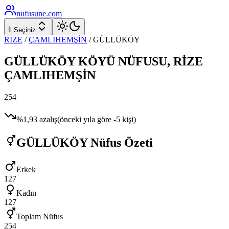
nufusune
.com
İl Seçiniz
RİZE
/
ÇAMLIHEMŞİN
/
GÜLLÜKÖY
GÜLLÜKÖY
KÖYÜ NÜFUSU,
RİZE
ÇAMLIHEMŞİN
254
%
1,93
azalış
(önceki yıla göre
-5
kişi)
GÜLLÜKÖY
Nüfus Özeti
Erkek
127
Kadın
127
Toplam Nüfus
254