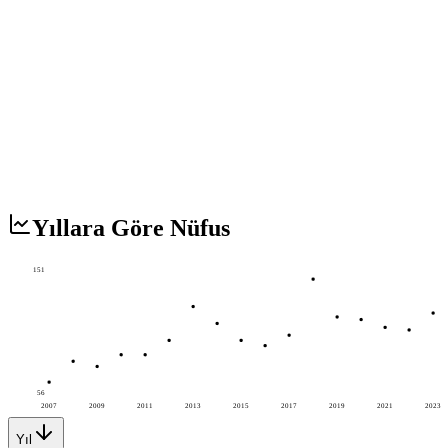
Yıllara Göre Nüfus
151
56
2007
2009
2011
2013
2015
2017
2019
2021
2023
Yıl