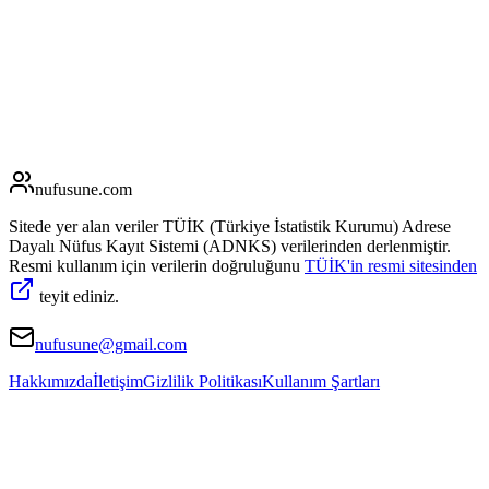
nufusune
.com
Sitede yer alan veriler TÜİK (Türkiye İstatistik Kurumu) Adrese
Dayalı Nüfus Kayıt Sistemi (ADNKS) verilerinden derlenmiştir.
Resmi kullanım için verilerin doğruluğunu
TÜİK'in resmi sitesinden
teyit ediniz.
nufusune@gmail.com
Hakkımızda
İletişim
Gizlilik Politikası
Kullanım Şartları