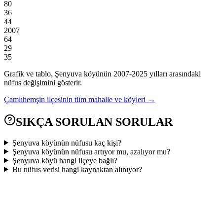
80
36
44
2007
64
29
35
Grafik ve tablo,
Şenyuva
köyünün
2007
-
2025
yılları arasındaki
nüfus değişimini gösterir.
Çamlıhemşin
ilçesinin tüm mahalle ve köyleri →
SIKÇA SORULAN SORULAR
Şenyuva köyünün nüfusu kaç kişi?
Şenyuva köyünün nüfusu artıyor mu, azalıyor mu?
Şenyuva köyü hangi ilçeye bağlı?
Bu nüfus verisi hangi kaynaktan alınıyor?