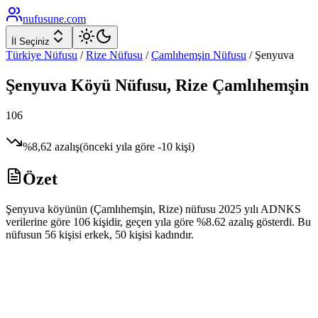
nufusune
.com
İl Seçiniz
Türkiye Nüfusu
/
Rize
Nüfusu
/
Çamlıhemşin
Nüfusu
/
Şenyuva
Şenyuva
Köyü Nüfusu,
Rize
Çamlıhemşin
106
%
8,62
azalış
(önceki yıla göre
-10
kişi)
Özet
Şenyuva köyünün (Çamlıhemşin, Rize) nüfusu 2025 yılı ADNKS
verilerine göre 106 kişidir, geçen yıla göre %8.62 azalış gösterdi. Bu
nüfusun 56 kişisi erkek, 50 kişisi kadındır.