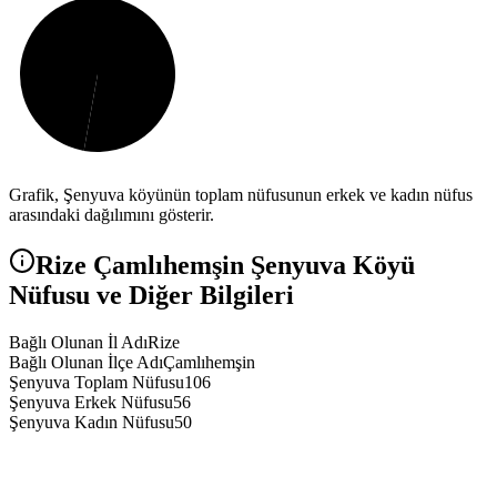
Grafik,
Şenyuva
köyünün toplam nüfusunun erkek ve kadın nüfus
arasındaki dağılımını gösterir.
Rize
Çamlıhemşin
Şenyuva
Köyü
Nüfusu ve Diğer Bilgileri
Bağlı Olunan İl Adı
Rize
Bağlı Olunan İlçe Adı
Çamlıhemşin
Şenyuva Toplam Nüfusu
106
Şenyuva Erkek Nüfusu
56
Şenyuva Kadın Nüfusu
50