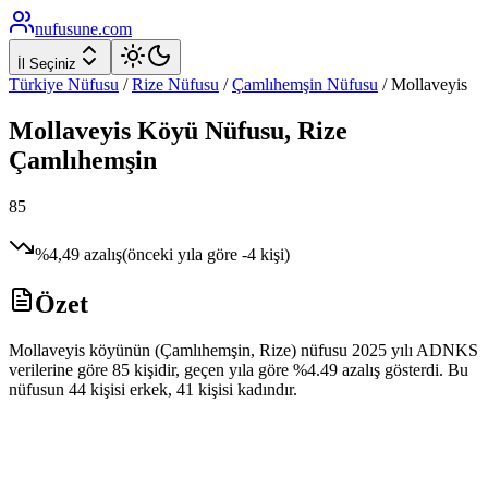
nufusune
.com
İl Seçiniz
Türkiye Nüfusu
/
Rize
Nüfusu
/
Çamlıhemşin
Nüfusu
/
Mollaveyis
Mollaveyis
Köyü Nüfusu,
Rize
Çamlıhemşin
85
%
4,49
azalış
(önceki yıla göre
-4
kişi)
Özet
Mollaveyis köyünün (Çamlıhemşin, Rize) nüfusu 2025 yılı ADNKS
verilerine göre 85 kişidir, geçen yıla göre %4.49 azalış gösterdi. Bu
nüfusun 44 kişisi erkek, 41 kişisi kadındır.