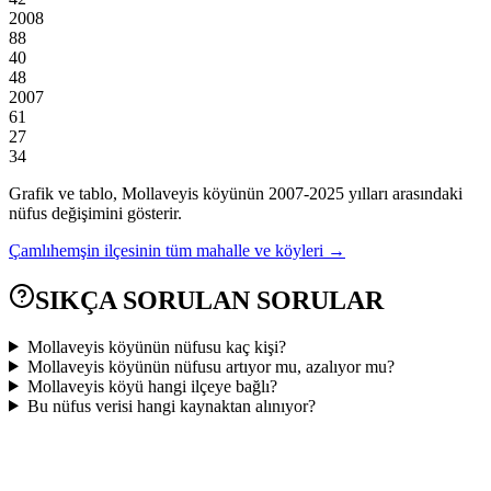
2008
88
40
48
2007
61
27
34
Grafik ve tablo,
Mollaveyis
köyünün
2007
-
2025
yılları arasındaki
nüfus değişimini gösterir.
Çamlıhemşin
ilçesinin tüm mahalle ve köyleri →
SIKÇA SORULAN SORULAR
Mollaveyis köyünün nüfusu kaç kişi?
Mollaveyis köyünün nüfusu artıyor mu, azalıyor mu?
Mollaveyis köyü hangi ilçeye bağlı?
Bu nüfus verisi hangi kaynaktan alınıyor?