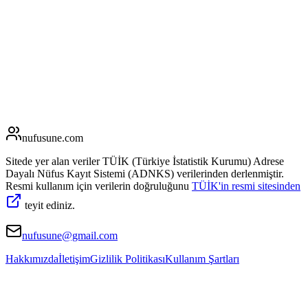
nufusune
.com
Sitede yer alan veriler TÜİK (Türkiye İstatistik Kurumu) Adrese
Dayalı Nüfus Kayıt Sistemi (ADNKS) verilerinden derlenmiştir.
Resmi kullanım için verilerin doğruluğunu
TÜİK'in resmi sitesinden
teyit ediniz.
nufusune@gmail.com
Hakkımızda
İletişim
Gizlilik Politikası
Kullanım Şartları