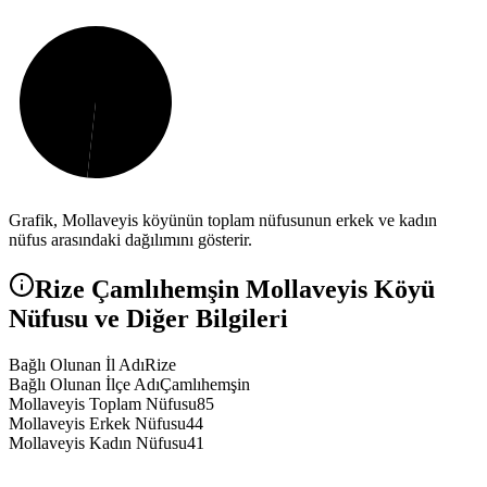
Grafik,
Mollaveyis
köyünün toplam nüfusunun erkek ve kadın
nüfus arasındaki dağılımını gösterir.
Rize
Çamlıhemşin
Mollaveyis
Köyü
Nüfusu ve Diğer Bilgileri
Bağlı Olunan İl Adı
Rize
Bağlı Olunan İlçe Adı
Çamlıhemşin
Mollaveyis Toplam Nüfusu
85
Mollaveyis Erkek Nüfusu
44
Mollaveyis Kadın Nüfusu
41