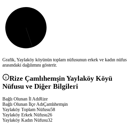
Grafik,
Yaylaköy
köyünün toplam nüfusunun erkek ve kadın nüfus
arasındaki dağılımını gösterir.
Rize
Çamlıhemşin
Yaylaköy
Köyü
Nüfusu ve Diğer Bilgileri
Bağlı Olunan İl Adı
Rize
Bağlı Olunan İlçe Adı
Çamlıhemşin
Yaylaköy Toplam Nüfusu
58
Yaylaköy Erkek Nüfusu
26
Yaylaköy Kadın Nüfusu
32