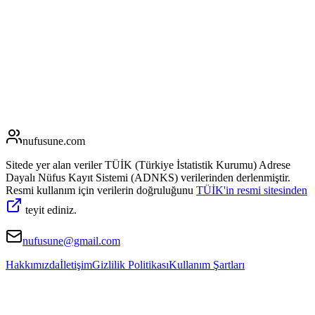
nufusune
.com
Sitede yer alan veriler TÜİK (Türkiye İstatistik Kurumu) Adrese
Dayalı Nüfus Kayıt Sistemi (ADNKS) verilerinden derlenmiştir.
Resmi kullanım için verilerin doğruluğunu
TÜİK'in resmi sitesinden
teyit ediniz.
nufusune@gmail.com
Hakkımızda
İletişim
Gizlilik Politikası
Kullanım Şartları