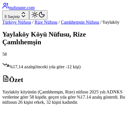
nufusune
.com
İl Seçiniz
Türkiye Nüfusu
/
Rize
Nüfusu
/
Çamlıhemşin
Nüfusu
/
Yaylaköy
Yaylaköy
Köyü Nüfusu,
Rize
Çamlıhemşin
58
%
17,14
azalış
(önceki yıla göre
-12
kişi)
Özet
Yaylaköy köyünün (Çamlıhemşin, Rize) nüfusu 2025 yılı ADNKS
verilerine göre 58 kişidir, geçen yıla göre %17.14 azalış gösterdi. Bu
nüfusun 26 kişisi erkek, 32 kişisi kadındır.