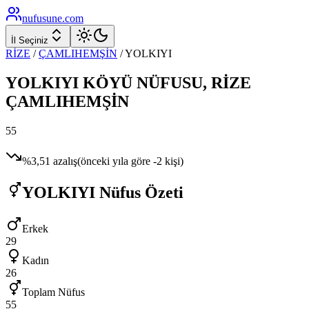
nufusune
.com
İl Seçiniz
RİZE
/
ÇAMLIHEMŞİN
/
YOLKIYI
YOLKIYI
KÖYÜ NÜFUSU,
RİZE
ÇAMLIHEMŞİN
55
%
3,51
azalış
(önceki yıla göre
-2
kişi)
YOLKIYI
Nüfus Özeti
Erkek
29
Kadın
26
Toplam Nüfus
55