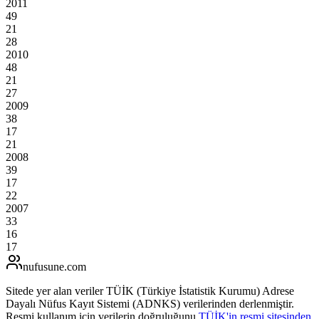
2011
49
21
28
2010
48
21
27
2009
38
17
21
2008
39
17
22
2007
33
16
17
nufusune
.com
Sitede yer alan veriler TÜİK (Türkiye İstatistik Kurumu) Adrese
Dayalı Nüfus Kayıt Sistemi (ADNKS) verilerinden derlenmiştir.
Resmi kullanım için verilerin doğruluğunu
TÜİK'in resmi sitesinden