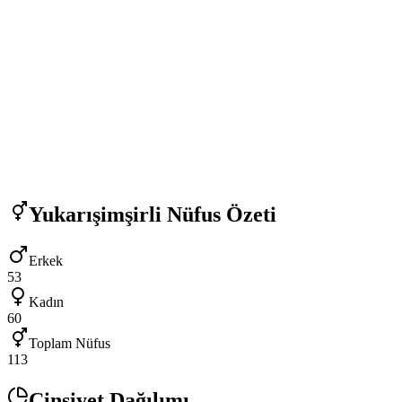
Yukarışimşirli
Nüfus Özeti
Erkek
53
Kadın
60
Toplam Nüfus
113
Cinsiyet Dağılımı