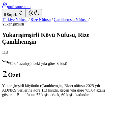
nufusune
.com
İl Seçiniz
Türkiye Nüfusu
/
Rize
Nüfusu
/
Çamlıhemşin
Nüfusu
/
Yukarışimşirli
Yukarışimşirli
Köyü Nüfusu,
Rize
Çamlıhemşin
113
%
5,04
azalış
(önceki yıla göre
-6
kişi)
Özet
Yukarışimşirli köyünün (Çamlıhemşin, Rize) nüfusu 2025 yılı
ADNKS verilerine göre 113 kişidir, geçen yıla göre %5.04 azalış
gösterdi. Bu nüfusun 53 kişisi erkek, 60 kişisi kadındır.