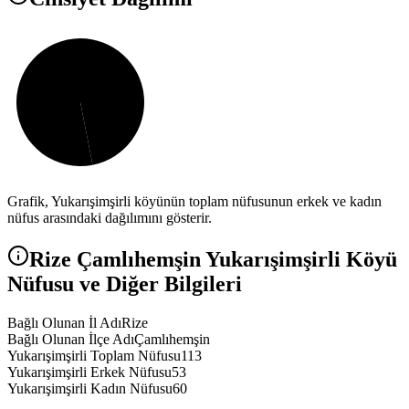
Grafik,
Yukarışimşirli
köyünün toplam nüfusunun erkek ve kadın
nüfus arasındaki dağılımını gösterir.
Rize
Çamlıhemşin
Yukarışimşirli
Köyü
Nüfusu ve Diğer Bilgileri
Bağlı Olunan İl Adı
Rize
Bağlı Olunan İlçe Adı
Çamlıhemşin
Yukarışimşirli Toplam Nüfusu
113
Yukarışimşirli Erkek Nüfusu
53
Yukarışimşirli Kadın Nüfusu
60