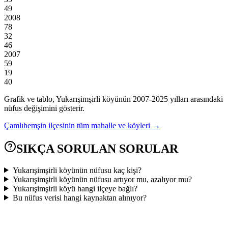
49
2008
78
32
46
2007
59
19
40
Grafik ve tablo,
Yukarışimşirli
köyünün
2007
-
2025
yılları arasındaki
nüfus değişimini gösterir.
Çamlıhemşin
ilçesinin tüm mahalle ve köyleri →
SIKÇA SORULAN SORULAR
Yukarışimşirli köyünün nüfusu kaç kişi?
Yukarışimşirli köyünün nüfusu artıyor mu, azalıyor mu?
Yukarışimşirli köyü hangi ilçeye bağlı?
Bu nüfus verisi hangi kaynaktan alınıyor?