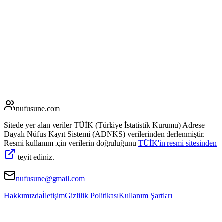
nufusune
.com
Sitede yer alan veriler TÜİK (Türkiye İstatistik Kurumu) Adrese
Dayalı Nüfus Kayıt Sistemi (ADNKS) verilerinden derlenmiştir.
Resmi kullanım için verilerin doğruluğunu
TÜİK'in resmi sitesinden
teyit ediniz.
nufusune@gmail.com
Hakkımızda
İletişim
Gizlilik Politikası
Kullanım Şartları