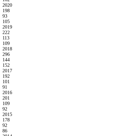
2020
198
93
105
2019
222
113
109
2018
296
144
152
2017
192
101
91
2016
201
109
92
2015
178
92
86