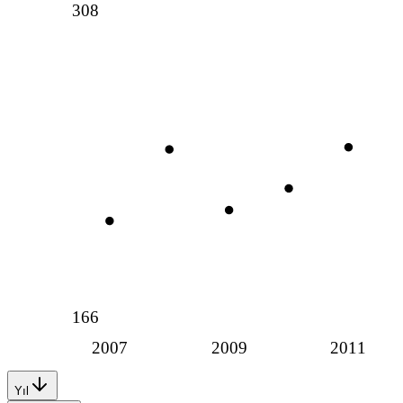
308
166
2007
2009
2011
Yıl