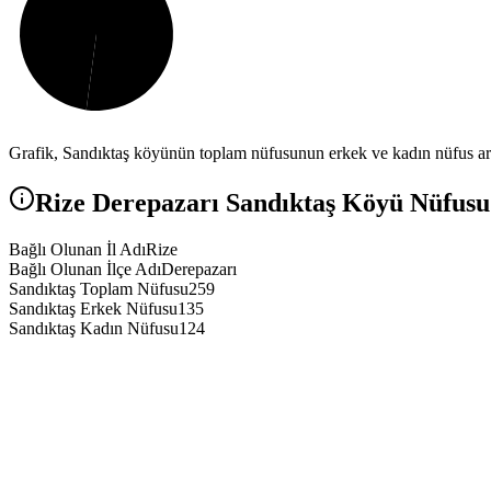
Grafik,
Sandıktaş
köyünün toplam nüfusunun erkek ve kadın nüfus aras
Rize
Derepazarı
Sandıktaş
Köyü Nüfusu v
Bağlı Olunan İl Adı
Rize
Bağlı Olunan İlçe Adı
Derepazarı
Sandıktaş Toplam Nüfusu
259
Sandıktaş Erkek Nüfusu
135
Sandıktaş Kadın Nüfusu
124