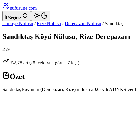
nufusune
.com
İl Seçiniz
Türkiye Nüfusu
/
Rize
Nüfusu
/
Derepazarı
Nüfusu
/
Sandıktaş
Sandıktaş
Köyü Nüfusu,
Rize
Derepazarı
259
%
2,78
artış
(önceki yıla göre
+
7
kişi)
Özet
Sandıktaş köyünün (Derepazarı, Rize) nüfusu 2025 yılı ADNKS verilerin