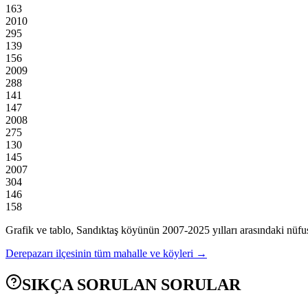
163
2010
295
139
156
2009
288
141
147
2008
275
130
145
2007
304
146
158
Grafik ve tablo,
Sandıktaş
köyünün
2007
-
2025
yılları arasındaki nüfu
Derepazarı
ilçesinin tüm mahalle ve köyleri →
SIKÇA SORULAN SORULAR