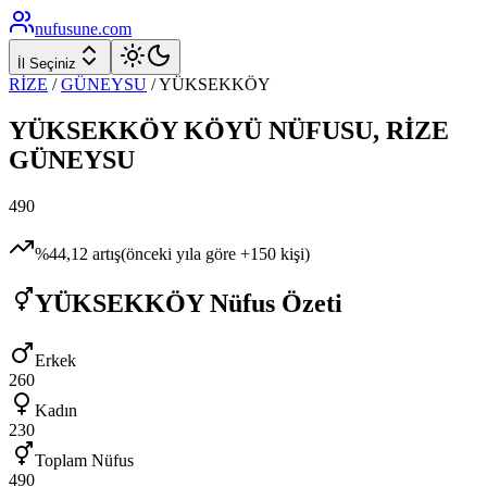
nufusune
.com
İl Seçiniz
RİZE
/
GÜNEYSU
/
YÜKSEKKÖY
YÜKSEKKÖY
KÖYÜ NÜFUSU,
RİZE
GÜNEYSU
490
%
44,12
artış
(önceki yıla göre
+
150
kişi)
YÜKSEKKÖY
Nüfus Özeti
Erkek
260
Kadın
230
Toplam Nüfus
490