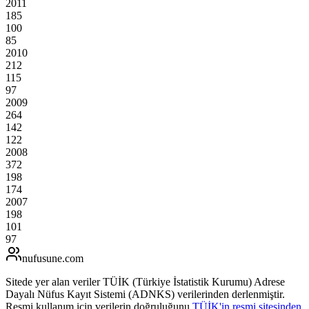
2011
185
100
85
2010
212
115
97
2009
264
142
122
2008
372
198
174
2007
198
101
97
nufusune
.com
Sitede yer alan veriler TÜİK (Türkiye İstatistik Kurumu) Adrese
Dayalı Nüfus Kayıt Sistemi (ADNKS) verilerinden derlenmiştir.
Resmi kullanım için verilerin doğruluğunu
TÜİK'in resmi sitesinden