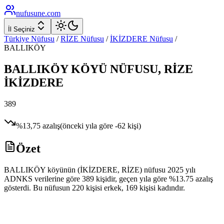
nufusune
.com
İl Seçiniz
Türkiye Nüfusu
/
RİZE
Nüfusu
/
İKİZDERE
Nüfusu
/
BALLIKÖY
BALLIKÖY
KÖYÜ NÜFUSU,
RİZE
İKİZDERE
389
%
13,75
azalış
(önceki yıla göre
-62
kişi)
Özet
BALLIKÖY köyünün (İKİZDERE, RİZE) nüfusu 2025 yılı
ADNKS verilerine göre 389 kişidir, geçen yıla göre %13.75 azalış
gösterdi. Bu nüfusun 220 kişisi erkek, 169 kişisi kadındır.