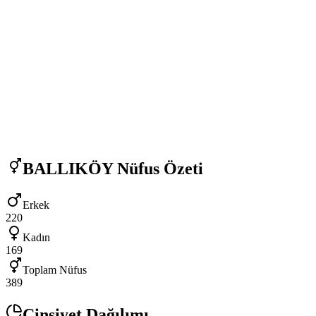
BALLIKÖY
Nüfus Özeti
Erkek
220
Kadın
169
Toplam Nüfus
389
Cinsiyet Dağılımı