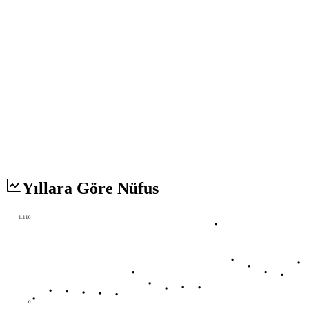
Yıllara Göre Nüfus
1.110
0