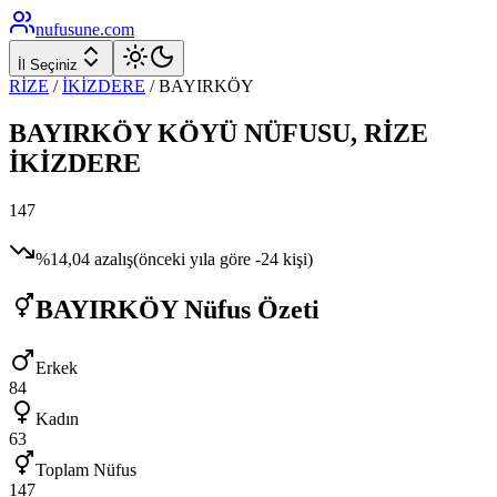
nufusune
.com
İl Seçiniz
RİZE
/
İKİZDERE
/
BAYIRKÖY
BAYIRKÖY
KÖYÜ NÜFUSU,
RİZE
İKİZDERE
147
%
14,04
azalış
(önceki yıla göre
-24
kişi)
BAYIRKÖY
Nüfus Özeti
Erkek
84
Kadın
63
Toplam Nüfus
147