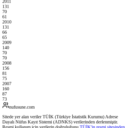
2011
131
70
61
2010
131
66
65
2009
140
70
70
2008
156
81
75
2007
160
87
73
nufusune
.com
Sitede yer alan veriler TÜİK (Türkiye İstatistik Kurumu) Adrese
Dayalı Nüfus Kayıt Sistemi (ADNKS) verilerinden derlenmiştir.
Resmi kullanım için verilerin doğruluğunu
TÜİK'in resmi sitesinden