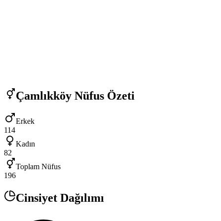
Çamlıkköy
Nüfus Özeti
Erkek
114
Kadın
82
Toplam Nüfus
196
Cinsiyet Dağılımı