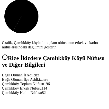
Grafik,
Çamlıkköy
köyünün toplam nüfusunun erkek ve kadın
nüfus arasındaki dağılımını gösterir.
Rize
İkizdere
Çamlıkköy
Köyü Nüfusu
ve Diğer Bilgileri
Bağlı Olunan İl Adı
Rize
Bağlı Olunan İlçe Adı
İkizdere
Çamlıkköy Toplam Nüfusu
196
Çamlıkköy Erkek Nüfusu
114
Çamlıkköy Kadın Nüfusu
82