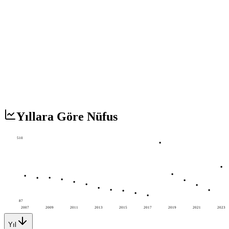
Yıllara Göre Nüfus
510
87
2007
2009
2011
2013
2015
2017
2019
2021
2023
Yıl