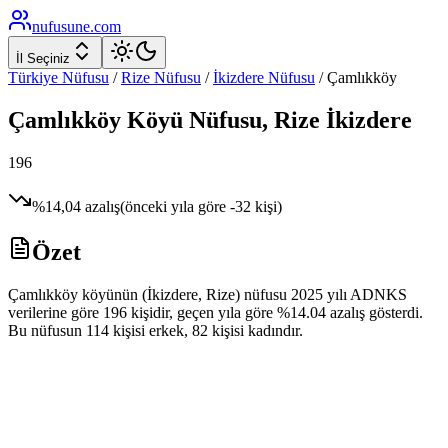
nufusune
.com
İl Seçiniz
Türkiye Nüfusu
/
Rize
Nüfusu
/
İkizdere
Nüfusu
/
Çamlıkköy
Çamlıkköy
Köyü Nüfusu,
Rize
İkizdere
196
%
14,04
azalış
(önceki yıla göre
-32
kişi)
Özet
Çamlıkköy köyünün (İkizdere, Rize) nüfusu 2025 yılı ADNKS
verilerine göre 196 kişidir, geçen yıla göre %14.04 azalış gösterdi.
Bu nüfusun 114 kişisi erkek, 82 kişisi kadındır.