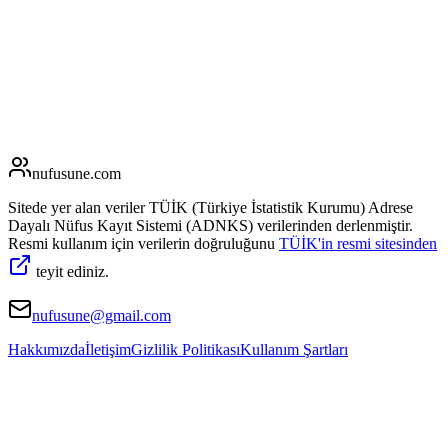
nufusune
.com
Sitede yer alan veriler TÜİK (Türkiye İstatistik Kurumu) Adrese
Dayalı Nüfus Kayıt Sistemi (ADNKS) verilerinden derlenmiştir.
Resmi kullanım için verilerin doğruluğunu
TÜİK'in resmi sitesinden
teyit ediniz.
nufusune@gmail.com
Hakkımızda
İletişim
Gizlilik Politikası
Kullanım Şartları