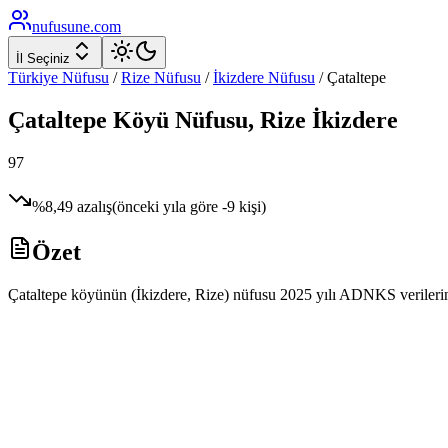
nufusune
.com
İl Seçiniz
Türkiye Nüfusu
/
Rize
Nüfusu
/
İkizdere
Nüfusu
/
Çataltepe
Çataltepe
Köyü Nüfusu,
Rize
İkizdere
97
%
8,49
azalış
(önceki yıla göre
-9
kişi)
Özet
Çataltepe köyünün (İkizdere, Rize) nüfusu 2025 yılı ADNKS verilerine 