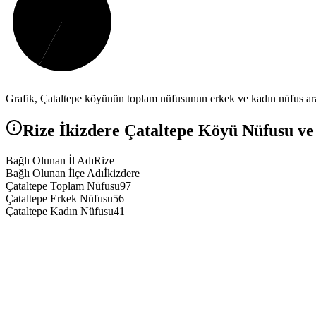
Grafik,
Çataltepe
köyünün toplam nüfusunun erkek ve kadın nüfus aras
Rize
İkizdere
Çataltepe
Köyü Nüfusu ve 
Bağlı Olunan İl Adı
Rize
Bağlı Olunan İlçe Adı
İkizdere
Çataltepe Toplam Nüfusu
97
Çataltepe Erkek Nüfusu
56
Çataltepe Kadın Nüfusu
41