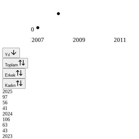
0
2007
2009
2011
Yıl
Toplam
Erkek
Kadın
2025
97
56
41
2024
106
63
43
2023