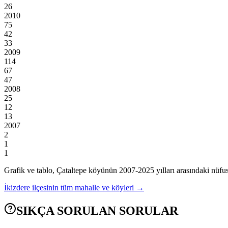
26
2010
75
42
33
2009
114
67
47
2008
25
12
13
2007
2
1
1
Grafik ve tablo,
Çataltepe
köyünün
2007
-
2025
yılları arasındaki nüfus
İkizdere
ilçesinin tüm mahalle ve köyleri →
SIKÇA SORULAN SORULAR