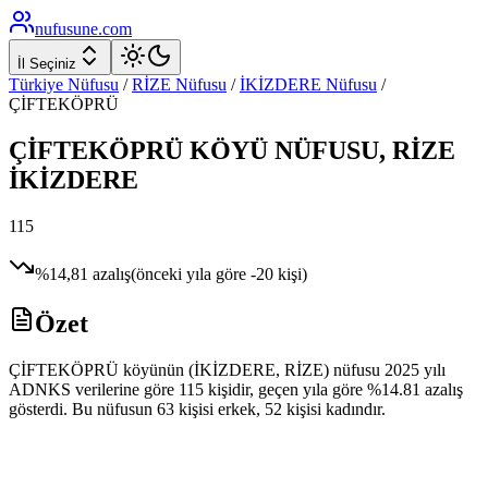
nufusune
.com
İl Seçiniz
Türkiye Nüfusu
/
RİZE
Nüfusu
/
İKİZDERE
Nüfusu
/
ÇİFTEKÖPRÜ
ÇİFTEKÖPRÜ
KÖYÜ NÜFUSU,
RİZE
İKİZDERE
115
%
14,81
azalış
(önceki yıla göre
-20
kişi)
Özet
ÇİFTEKÖPRÜ köyünün (İKİZDERE, RİZE) nüfusu 2025 yılı
ADNKS verilerine göre 115 kişidir, geçen yıla göre %14.81 azalış
gösterdi. Bu nüfusun 63 kişisi erkek, 52 kişisi kadındır.