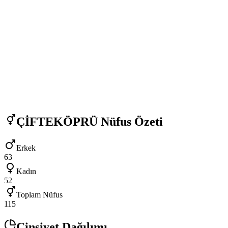
ÇİFTEKÖPRÜ
Nüfus Özeti
Erkek
63
Kadın
52
Toplam Nüfus
115
Cinsiyet Dağılımı