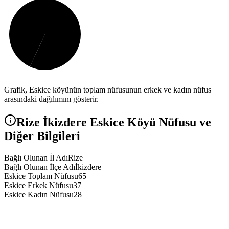
Grafik,
Eskice
köyünün toplam nüfusunun erkek ve kadın nüfus
arasındaki dağılımını gösterir.
Rize
İkizdere
Eskice
Köyü Nüfusu ve
Diğer Bilgileri
Bağlı Olunan İl Adı
Rize
Bağlı Olunan İlçe Adı
İkizdere
Eskice Toplam Nüfusu
65
Eskice Erkek Nüfusu
37
Eskice Kadın Nüfusu
28