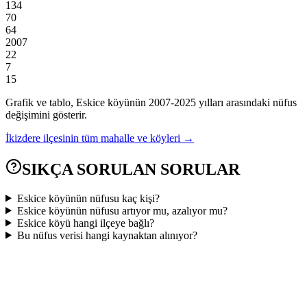
134
70
64
2007
22
7
15
Grafik ve tablo,
Eskice
köyünün
2007
-
2025
yılları arasındaki nüfus
değişimini gösterir.
İkizdere
ilçesinin tüm mahalle ve köyleri →
SIKÇA SORULAN SORULAR
Eskice köyünün nüfusu kaç kişi?
Eskice köyünün nüfusu artıyor mu, azalıyor mu?
Eskice köyü hangi ilçeye bağlı?
Bu nüfus verisi hangi kaynaktan alınıyor?