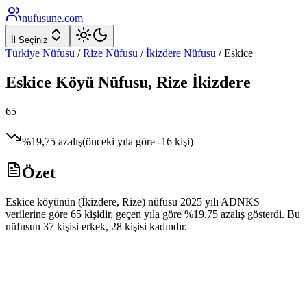
nufusune
.com
İl Seçiniz
Türkiye Nüfusu
/
Rize
Nüfusu
/
İkizdere
Nüfusu
/
Eskice
Eskice
Köyü Nüfusu,
Rize
İkizdere
65
%
19,75
azalış
(önceki yıla göre
-16
kişi)
Özet
Eskice köyünün (İkizdere, Rize) nüfusu 2025 yılı ADNKS
verilerine göre 65 kişidir, geçen yıla göre %19.75 azalış gösterdi. Bu
nüfusun 37 kişisi erkek, 28 kişisi kadındır.