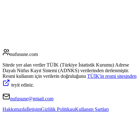
nufusune
.com
Sitede yer alan veriler TÜİK (Türkiye İstatistik Kurumu) Adrese
Dayalı Nüfus Kayıt Sistemi (ADNKS) verilerinden derlenmiştir.
Resmi kullanım için verilerin doğruluğunu
TÜİK'in resmi sitesinden
teyit ediniz.
nufusune@gmail.com
Hakkımızda
İletişim
Gizlilik Politikası
Kullanım Şartları