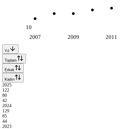
10
2007
2009
2011
Yıl
Toplam
Erkek
Kadın
2025
122
80
42
2024
129
85
44
2023