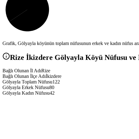
Grafik,
Gölyayla
köyünün toplam nüfusunun erkek ve kadın nüfus aras
Rize
İkizdere
Gölyayla
Köyü Nüfusu ve D
Bağlı Olunan İl Adı
Rize
Bağlı Olunan İlçe Adı
İkizdere
Gölyayla Toplam Nüfusu
122
Gölyayla Erkek Nüfusu
80
Gölyayla Kadın Nüfusu
42