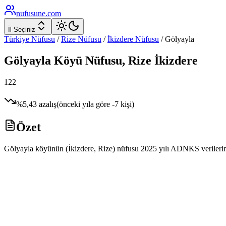
nufusune
.com
İl Seçiniz
Türkiye Nüfusu
/
Rize
Nüfusu
/
İkizdere
Nüfusu
/
Gölyayla
Gölyayla
Köyü Nüfusu,
Rize
İkizdere
122
%
5,43
azalış
(önceki yıla göre
-7
kişi)
Özet
Gölyayla köyünün (İkizdere, Rize) nüfusu 2025 yılı ADNKS verilerine g