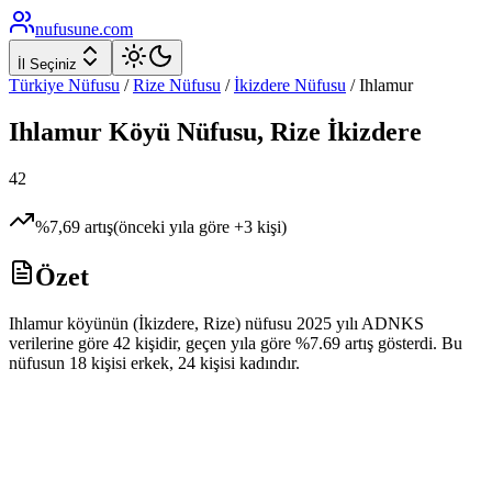
nufusune
.com
İl Seçiniz
Türkiye Nüfusu
/
Rize
Nüfusu
/
İkizdere
Nüfusu
/
Ihlamur
Ihlamur
Köyü Nüfusu,
Rize
İkizdere
42
%
7,69
artış
(önceki yıla göre
+
3
kişi)
Özet
Ihlamur köyünün (İkizdere, Rize) nüfusu 2025 yılı ADNKS
verilerine göre 42 kişidir, geçen yıla göre %7.69 artış gösterdi. Bu
nüfusun 18 kişisi erkek, 24 kişisi kadındır.