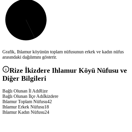
Grafik,
Ihlamur
köyünün toplam nüfusunun erkek ve kadın nüfus
arasındaki dağılımını gösterir.
Rize
İkizdere
Ihlamur
Köyü Nüfusu ve
Diğer Bilgileri
Bağlı Olunan İl Adı
Rize
Bağlı Olunan İlçe Adı
İkizdere
Ihlamur Toplam Nüfusu
42
Ihlamur Erkek Nüfusu
18
Ihlamur Kadın Nüfusu
24