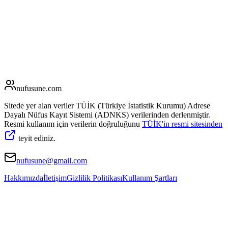
nufusune
.com
Sitede yer alan veriler TÜİK (Türkiye İstatistik Kurumu) Adrese
Dayalı Nüfus Kayıt Sistemi (ADNKS) verilerinden derlenmiştir.
Resmi kullanım için verilerin doğruluğunu
TÜİK'in resmi sitesinden
teyit ediniz.
nufusune@gmail.com
Hakkımızda
İletişim
Gizlilik Politikası
Kullanım Şartları