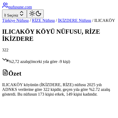
nufusune
.com
İl Seçiniz
Türkiye Nüfusu
/
RİZE
Nüfusu
/
İKİZDERE
Nüfusu
/
ILICAKÖY
ILICAKÖY
KÖYÜ NÜFUSU,
RİZE
İKİZDERE
322
%
2,72
azalış
(önceki yıla göre
-9
kişi)
Özet
ILICAKÖY köyünün (İKİZDERE, RİZE) nüfusu 2025 yılı
ADNKS verilerine göre 322 kişidir, geçen yıla göre %2.72 azalış
gösterdi. Bu nüfusun 173 kişisi erkek, 149 kişisi kadındır.