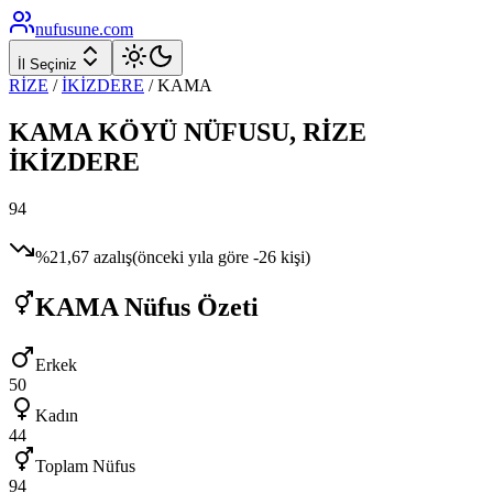
nufusune
.com
İl Seçiniz
RİZE
/
İKİZDERE
/
KAMA
KAMA
KÖYÜ NÜFUSU,
RİZE
İKİZDERE
94
%
21,67
azalış
(önceki yıla göre
-26
kişi)
KAMA
Nüfus Özeti
Erkek
50
Kadın
44
Toplam Nüfus
94