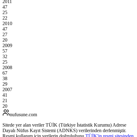
2011
47
25
22
2010
47
27
20
2009
57
32
25
2008
67
38
29
2007
41
21
20
nufusune
.com
Sitede yer alan veriler TÜİK (Türkiye İstatistik Kurumu) Adrese
Dayalı Nüfus Kayıt Sistemi (ADNKS) verilerinden derlenmiştir.
Resmi kullanım için verilerin doğruluğunu
TÜİK'in resmi sitesinden