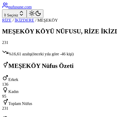
nufusune
.com
İl Seçiniz
RİZE
/
İKİZDERE
/
MEŞEKÖY
MEŞEKÖY
KÖYÜ NÜFUSU,
RİZE
İKİZ
231
%
16,61
azalış
(önceki yıla göre
-46
kişi)
MEŞEKÖY
Nüfus Özeti
Erkek
136
Kadın
95
Toplam Nüfus
231