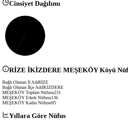
Cinsiyet Dağılımı
RİZE
İKİZDERE
MEŞEKÖY
Köyü Nüfu
Bağlı Olunan İl Adı
RİZE
Bağlı Olunan İlçe Adı
İKİZDERE
MEŞEKÖY Toplam Nüfusu
231
MEŞEKÖY Erkek Nüfusu
136
MEŞEKÖY Kadın Nüfusu
95
Yıllara Göre Nüfus