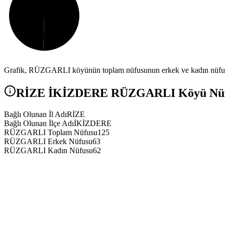
Grafik,
RÜZGARLI
köyünün toplam nüfusunun erkek ve kadın nüfus a
RİZE
İKİZDERE
RÜZGARLI
Köyü Nüfu
Bağlı Olunan İl Adı
RİZE
Bağlı Olunan İlçe Adı
İKİZDERE
RÜZGARLI Toplam Nüfusu
125
RÜZGARLI Erkek Nüfusu
63
RÜZGARLI Kadın Nüfusu
62