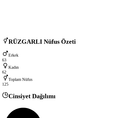
RÜZGARLI
Nüfus Özeti
Erkek
63
Kadın
62
Toplam Nüfus
125
Cinsiyet Dağılımı