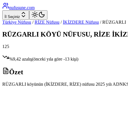
nufusune
.com
İl Seçiniz
Türkiye Nüfusu
/
RİZE
Nüfusu
/
İKİZDERE
Nüfusu
/
RÜZGARLI
RÜZGARLI
KÖYÜ NÜFUSU,
RİZE
İKİ
125
%
9,42
azalış
(önceki yıla göre
-13
kişi)
Özet
RÜZGARLI köyünün (İKİZDERE, RİZE) nüfusu 2025 yılı ADNKS verilerin