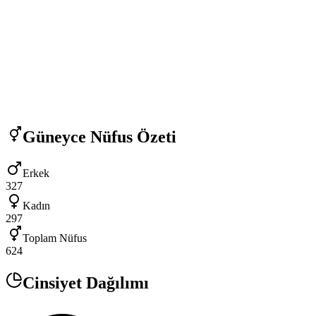
Güneyce
Nüfus Özeti
Erkek
327
Kadın
297
Toplam Nüfus
624
Cinsiyet Dağılımı