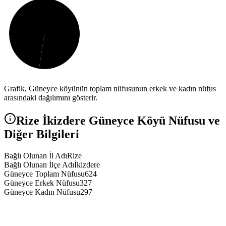
Grafik,
Güneyce
köyünün toplam nüfusunun erkek ve kadın nüfus
arasındaki dağılımını gösterir.
Rize
İkizdere
Güneyce
Köyü Nüfusu ve
Diğer Bilgileri
Bağlı Olunan İl Adı
Rize
Bağlı Olunan İlçe Adı
İkizdere
Güneyce Toplam Nüfusu
624
Güneyce Erkek Nüfusu
327
Güneyce Kadın Nüfusu
297