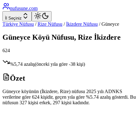
nufusune
.com
İl Seçiniz
Türkiye Nüfusu
/
Rize
Nüfusu
/
İkizdere
Nüfusu
/
Güneyce
Güneyce
Köyü Nüfusu,
Rize
İkizdere
624
%
5,74
azalış
(önceki yıla göre
-38
kişi)
Özet
Güneyce köyünün (İkizdere, Rize) nüfusu 2025 yılı ADNKS
verilerine göre 624 kişidir, geçen yıla göre %5.74 azalış gösterdi. Bu
nüfusun 327 kişisi erkek, 297 kişisi kadındır.