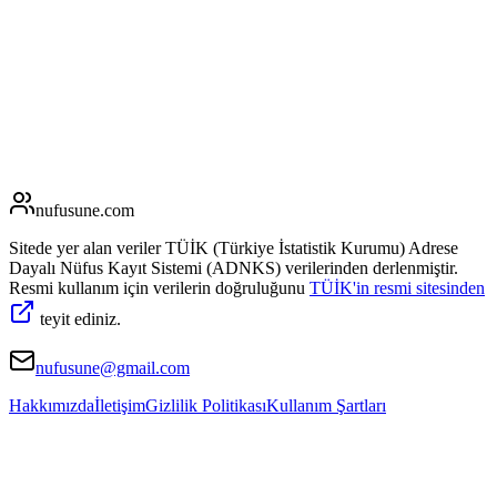
nufusune
.com
Sitede yer alan veriler TÜİK (Türkiye İstatistik Kurumu) Adrese
Dayalı Nüfus Kayıt Sistemi (ADNKS) verilerinden derlenmiştir.
Resmi kullanım için verilerin doğruluğunu
TÜİK'in resmi sitesinden
teyit ediniz.
nufusune@gmail.com
Hakkımızda
İletişim
Gizlilik Politikası
Kullanım Şartları