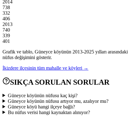
2014
738
332
406
2013
740
339
401
Grafik ve tablo,
Güneyce
köyünün
2013
-
2025
yılları arasındaki
nüfus değişimini gösterir.
İkizdere
ilçesinin tüm mahalle ve köyleri →
SIKÇA SORULAN SORULAR
Güneyce köyünün nüfusu kaç kişi?
Güneyce köyünün nüfusu artıyor mu, azalıyor mu?
Güneyce köyü hangi ilçeye bağlı?
Bu nüfus verisi hangi kaynaktan alınıyor?