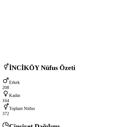
İNCİKÖY
Nüfus Özeti
Erkek
208
Kadın
164
Toplam Nüfus
372
Cinsiyet Dağılımı