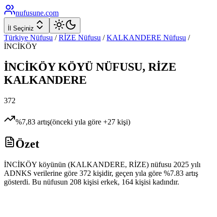
nufusune
.com
İl Seçiniz
Türkiye Nüfusu
/
RİZE
Nüfusu
/
KALKANDERE
Nüfusu
/
İNCİKÖY
İNCİKÖY
KÖYÜ NÜFUSU,
RİZE
KALKANDERE
372
%
7,83
artış
(önceki yıla göre
+
27
kişi)
Özet
İNCİKÖY köyünün (KALKANDERE, RİZE) nüfusu 2025 yılı
ADNKS verilerine göre 372 kişidir, geçen yıla göre %7.83 artış
gösterdi. Bu nüfusun 208 kişisi erkek, 164 kişisi kadındır.