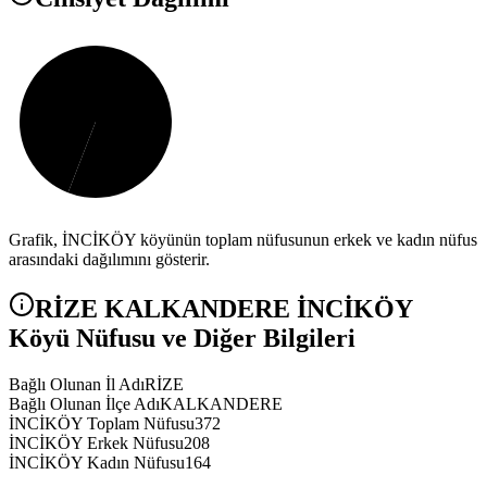
Grafik,
İNCİKÖY
köyünün toplam nüfusunun erkek ve kadın nüfus
arasındaki dağılımını gösterir.
RİZE
KALKANDERE
İNCİKÖY
Köyü Nüfusu ve Diğer Bilgileri
Bağlı Olunan İl Adı
RİZE
Bağlı Olunan İlçe Adı
KALKANDERE
İNCİKÖY Toplam Nüfusu
372
İNCİKÖY Erkek Nüfusu
208
İNCİKÖY Kadın Nüfusu
164