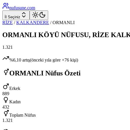
nufusune
.com
İl Seçiniz
RİZE
/
KALKANDERE
/
ORMANLI
ORMANLI
KÖYÜ NÜFUSU,
RİZE
KAL
1.321
%
6,10
artış
(önceki yıla göre
+
76
kişi)
ORMANLI
Nüfus Özeti
Erkek
889
Kadın
432
Toplam Nüfus
1.321