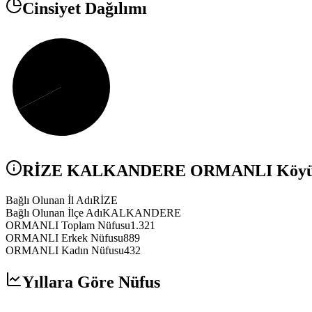
Cinsiyet Dağılımı
RİZE
KALKANDERE
ORMANLI
Köyü 
Bağlı Olunan İl Adı
RİZE
Bağlı Olunan İlçe Adı
KALKANDERE
ORMANLI Toplam Nüfusu
1.321
ORMANLI Erkek Nüfusu
889
ORMANLI Kadın Nüfusu
432
Yıllara Göre Nüfus