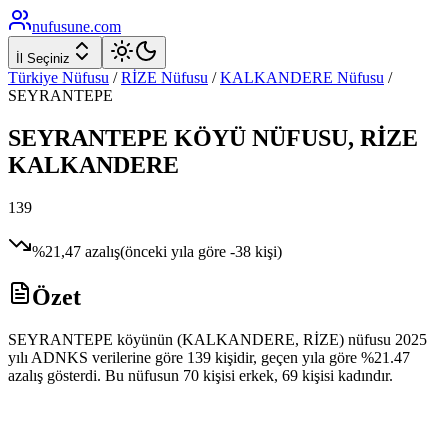
nufusune
.com
İl Seçiniz
Türkiye Nüfusu
/
RİZE
Nüfusu
/
KALKANDERE
Nüfusu
/
SEYRANTEPE
SEYRANTEPE
KÖYÜ NÜFUSU,
RİZE
KALKANDERE
139
%
21,47
azalış
(önceki yıla göre
-38
kişi)
Özet
SEYRANTEPE köyünün (KALKANDERE, RİZE) nüfusu 2025
yılı ADNKS verilerine göre 139 kişidir, geçen yıla göre %21.47
azalış gösterdi. Bu nüfusun 70 kişisi erkek, 69 kişisi kadındır.