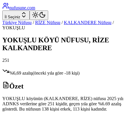
nufusune
.com
İl Seçiniz
Türkiye Nüfusu
/
RİZE
Nüfusu
/
KALKANDERE
Nüfusu
/
YOKUŞLU
YOKUŞLU
KÖYÜ NÜFUSU,
RİZE
KALKANDERE
251
%
6,69
azalış
(önceki yıla göre
-18
kişi)
Özet
YOKUŞLU köyünün (KALKANDERE, RİZE) nüfusu 2025 yılı
ADNKS verilerine göre 251 kişidir, geçen yıla göre %6.69 azalış
gösterdi. Bu nüfusun 138 kişisi erkek, 113 kişisi kadındır.