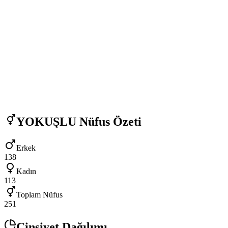
YOKUŞLU
Nüfus Özeti
Erkek
138
Kadın
113
Toplam Nüfus
251
Cinsiyet Dağılımı