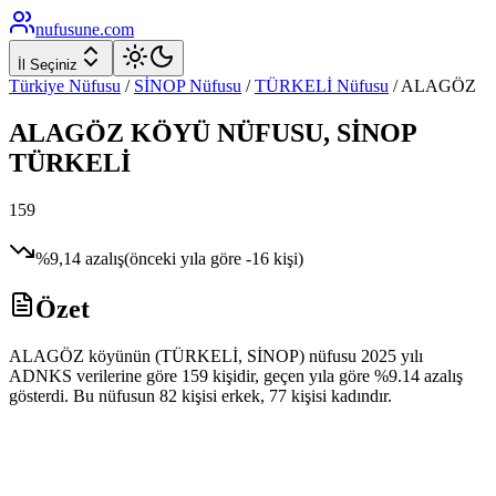
nufusune
.com
İl Seçiniz
Türkiye Nüfusu
/
SİNOP
Nüfusu
/
TÜRKELİ
Nüfusu
/
ALAGÖZ
ALAGÖZ
KÖYÜ NÜFUSU,
SİNOP
TÜRKELİ
159
%
9,14
azalış
(önceki yıla göre
-16
kişi)
Özet
ALAGÖZ köyünün (TÜRKELİ, SİNOP) nüfusu 2025 yılı
ADNKS verilerine göre 159 kişidir, geçen yıla göre %9.14 azalış
gösterdi. Bu nüfusun 82 kişisi erkek, 77 kişisi kadındır.