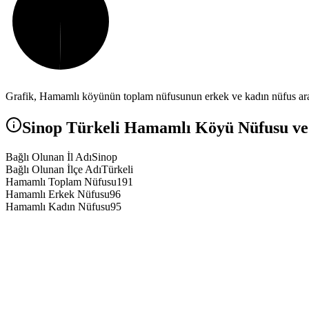
Grafik,
Hamamlı
köyünün toplam nüfusunun erkek ve kadın nüfus aras
Sinop
Türkeli
Hamamlı
Köyü Nüfusu ve 
Bağlı Olunan İl Adı
Sinop
Bağlı Olunan İlçe Adı
Türkeli
Hamamlı Toplam Nüfusu
191
Hamamlı Erkek Nüfusu
96
Hamamlı Kadın Nüfusu
95