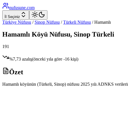
nufusune
.com
İl Seçiniz
Türkiye Nüfusu
/
Sinop
Nüfusu
/
Türkeli
Nüfusu
/
Hamamlı
Hamamlı
Köyü Nüfusu,
Sinop
Türkeli
191
%
7,73
azalış
(önceki yıla göre
-16
kişi)
Özet
Hamamlı köyünün (Türkeli, Sinop) nüfusu 2025 yılı ADNKS verilerine g