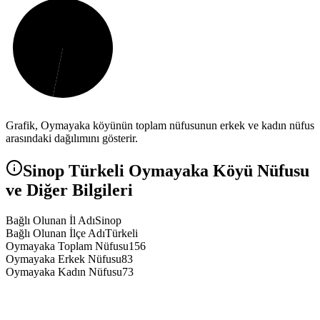
Grafik,
Oymayaka
köyünün toplam nüfusunun erkek ve kadın nüfus
arasındaki dağılımını gösterir.
Sinop
Türkeli
Oymayaka
Köyü Nüfusu
ve Diğer Bilgileri
Bağlı Olunan İl Adı
Sinop
Bağlı Olunan İlçe Adı
Türkeli
Oymayaka Toplam Nüfusu
156
Oymayaka Erkek Nüfusu
83
Oymayaka Kadın Nüfusu
73