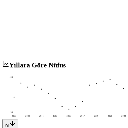
Yıllara Göre Nüfus
185
133
2007
2009
2011
2013
2015
2017
2019
2021
2023
Yıl