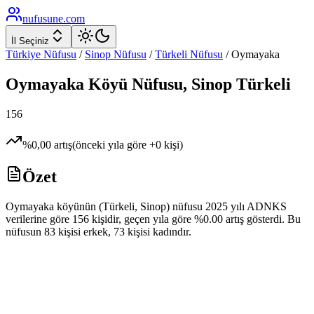
nufusune
.com
İl Seçiniz
Türkiye Nüfusu
/
Sinop
Nüfusu
/
Türkeli
Nüfusu
/
Oymayaka
Oymayaka
Köyü Nüfusu,
Sinop
Türkeli
156
%
0,00
artış
(önceki yıla göre
+
0
kişi)
Özet
Oymayaka köyünün (Türkeli, Sinop) nüfusu 2025 yılı ADNKS
verilerine göre 156 kişidir, geçen yıla göre %0.00 artış gösterdi. Bu
nüfusun 83 kişisi erkek, 73 kişisi kadındır.