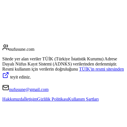
nufusune
.com
Sitede yer alan veriler TÜİK (Türkiye İstatistik Kurumu) Adrese
Dayalı Nüfus Kayıt Sistemi (ADNKS) verilerinden derlenmiştir.
Resmi kullanım için verilerin doğruluğunu
TÜİK'in resmi sitesinden
teyit ediniz.
nufusune@gmail.com
Hakkımızda
İletişim
Gizlilik Politikası
Kullanım Şartları