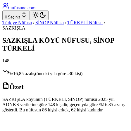
nufusune
.com
İl Seçiniz
Türkiye Nüfusu
/
SİNOP
Nüfusu
/
TÜRKELİ
Nüfusu
/
SAZKIŞLA
SAZKIŞLA
KÖYÜ NÜFUSU,
SİNOP
TÜRKELİ
148
%
16,85
azalış
(önceki yıla göre
-30
kişi)
Özet
SAZKIŞLA köyünün (TÜRKELİ, SİNOP) nüfusu 2025 yılı
ADNKS verilerine göre 148 kişidir, geçen yıla göre %16.85 azalış
gösterdi. Bu nüfusun 86 kişisi erkek, 62 kişisi kadındır.