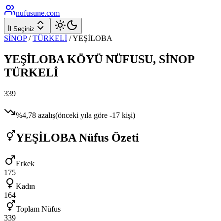
nufusune
.com
İl Seçiniz
SİNOP
/
TÜRKELİ
/
YEŞİLOBA
YEŞİLOBA
KÖYÜ NÜFUSU,
SİNOP
TÜRKELİ
339
%
4,78
azalış
(önceki yıla göre
-17
kişi)
YEŞİLOBA
Nüfus Özeti
Erkek
175
Kadın
164
Toplam Nüfus
339