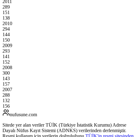
2011
289
151
138
2010
294
144
150
2009
293
141
152
2008
300
143
157
2007
288
132
156
nufusune
.com
Sitede yer alan veriler TÜİK (Türkiye İstatistik Kurumu) Adrese
Dayalı Nüfus Kayıt Sistemi (ADNKS) verilerinden derlenmiştir.
Resmi kullanım için verilerin doğruluğunu
TÜİK'in resmi sitesinden