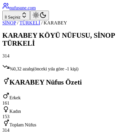
nufusune
.com
İl Seçiniz
SİNOP
/
TÜRKELİ
/
KARABEY
KARABEY
KÖYÜ NÜFUSU,
SİNOP
TÜRKELİ
314
%
0,32
azalış
(önceki yıla göre
-1
kişi)
KARABEY
Nüfus Özeti
Erkek
161
Kadın
153
Toplam Nüfus
314