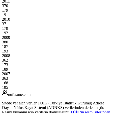
2011
370
179
191
2010
371
179
192
2009
380
187
193
2008
362
173
189
2007
363
168
195
nufusune
.com
Sitede yer alan veriler TÜİK (Türkiye İstatistik Kurumu) Adrese
Dayalı Nüfus Kayıt Sistemi (ADNKS) verilerinden derlenmiştir.
Resmi kullanım için verilerin doğruluğunu
TÜİK'in resmi sitesinden