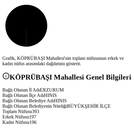
Grafik,
KÖPRÜBAŞI
Mahallesi'nin toplam nüfusunun erkek ve
kadın nüfus arasındaki dağılımını gösterir.
KÖPRÜBAŞI
Mahallesi Genel Bilgileri
Bağlı Olunan İl Adı
ERZURUM
Bağlı Olunan İlçe Adı
HINIS
Bağlı Olunan Belediye Adı
HINIS
Bağlı Olunan Belediyenin Niteliği
BÜYÜKŞEHİR İLÇE
Toplam Nüfusu
393
Erkek Nüfusu
197
Kadın Nüfusu
196