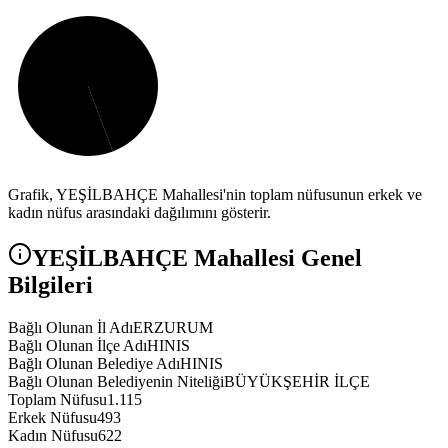
Grafik,
YEŞİLBAHÇE
Mahallesi'nin toplam nüfusunun erkek ve
kadın nüfus arasındaki dağılımını gösterir.
YEŞİLBAHÇE
Mahallesi Genel
Bilgileri
Bağlı Olunan İl Adı
ERZURUM
Bağlı Olunan İlçe Adı
HINIS
Bağlı Olunan Belediye Adı
HINIS
Bağlı Olunan Belediyenin Niteliği
BÜYÜKŞEHİR İLÇE
Toplam Nüfusu
1.115
Erkek Nüfusu
493
Kadın Nüfusu
622