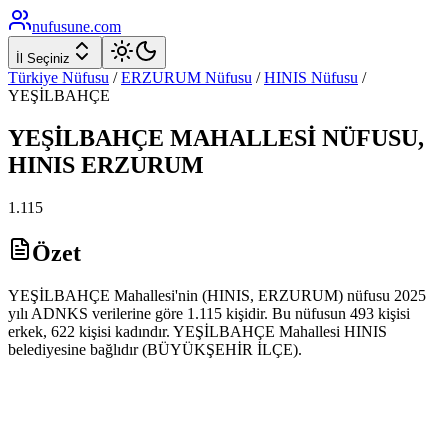
nufusune
.com
İl Seçiniz
Türkiye Nüfusu
/
ERZURUM
Nüfusu
/
HINIS
Nüfusu
/
YEŞİLBAHÇE
YEŞİLBAHÇE
MAHALLESİ NÜFUSU,
HINIS
ERZURUM
1.115
Özet
YEŞİLBAHÇE Mahallesi'nin (HINIS, ERZURUM) nüfusu 2025
yılı ADNKS verilerine göre 1.115 kişidir. Bu nüfusun 493 kişisi
erkek, 622 kişisi kadındır. YEŞİLBAHÇE Mahallesi HINIS
belediyesine bağlıdır (BÜYÜKŞEHİR İLÇE).