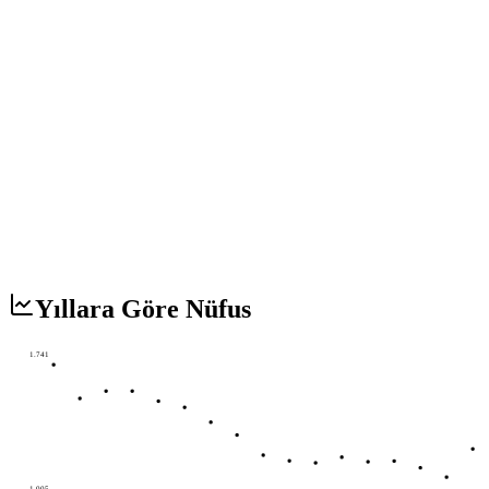
Yıllara Göre Nüfus
1.741
1.005