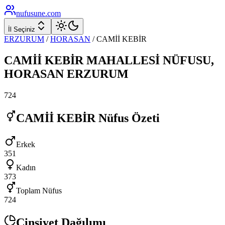
nufusune
.com
İl Seçiniz
ERZURUM
/
HORASAN
/
CAMİİ KEBİR
CAMİİ KEBİR
MAHALLESİ NÜFUSU,
HORASAN
ERZURUM
724
CAMİİ KEBİR
Nüfus Özeti
Erkek
351
Kadın
373
Toplam Nüfus
724
Cinsiyet Dağılımı