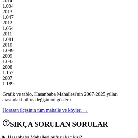
2014
1.004
2013
1.047
2012
1.054
2011
1.081
2010
1.099
2009
1.092
2008
1.157
2007
1.189
Grafik ve tablo,
Hasanbaba
Mahallesi'nin
2007
-
2025
yılları
arasındaki nüfus değişimini gösterir.
Horasan
ilçesinin tüm mahalle ve köyleri →
SIKÇA SORULAN SORULAR
Hasanbaba Mahallesi nüfusu kaç kişi?