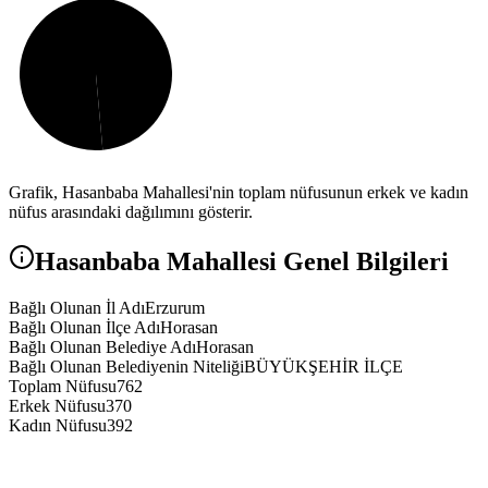
Grafik,
Hasanbaba
Mahallesi'nin toplam nüfusunun erkek ve kadın
nüfus arasındaki dağılımını gösterir.
Hasanbaba
Mahallesi Genel Bilgileri
Bağlı Olunan İl Adı
Erzurum
Bağlı Olunan İlçe Adı
Horasan
Bağlı Olunan Belediye Adı
Horasan
Bağlı Olunan Belediyenin Niteliği
BÜYÜKŞEHİR İLÇE
Toplam Nüfusu
762
Erkek Nüfusu
370
Kadın Nüfusu
392