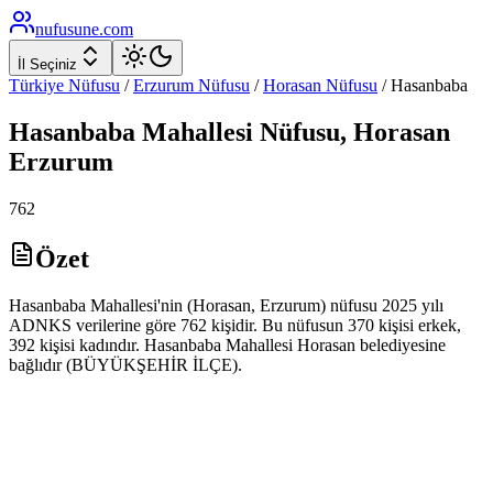
nufusune
.com
İl Seçiniz
Türkiye Nüfusu
/
Erzurum
Nüfusu
/
Horasan
Nüfusu
/
Hasanbaba
Hasanbaba
Mahallesi Nüfusu,
Horasan
Erzurum
762
Özet
Hasanbaba Mahallesi'nin (Horasan, Erzurum) nüfusu 2025 yılı
ADNKS verilerine göre 762 kişidir. Bu nüfusun 370 kişisi erkek,
392 kişisi kadındır. Hasanbaba Mahallesi Horasan belediyesine
bağlıdır (BÜYÜKŞEHİR İLÇE).