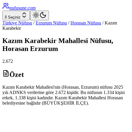
nufusune
.com
İl Seçiniz
Türkiye Nüfusu
/
Erzurum
Nüfusu
/
Horasan
Nüfusu
/
Kazım
Karabekir
Kazım Karabekir
Mahallesi Nüfusu,
Horasan
Erzurum
2.672
Özet
Kazım Karabekir Mahallesi'nin (Horasan, Erzurum) nüfusu 2025
yılı ADNKS verilerine göre 2.672 kişidir. Bu nüfusun 1.334 kişisi
erkek, 1.338 kişisi kadındır. Kazım Karabekir Mahallesi Horasan
belediyesine bağlıdır (BÜYÜKŞEHİR İLÇE).