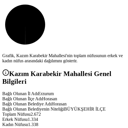
Grafik,
Kazım Karabekir
Mahallesi'nin toplam nüfusunun erkek ve
kadın nüfus arasındaki dağılımını gösterir.
Kazım Karabekir
Mahallesi Genel
Bilgileri
Bağlı Olunan İl Adı
Erzurum
Bağlı Olunan İlçe Adı
Horasan
Bağlı Olunan Belediye Adı
Horasan
Bağlı Olunan Belediyenin Niteliği
BÜYÜKŞEHİR İLÇE
Toplam Nüfusu
2.672
Erkek Nüfusu
1.334
Kadın Nüfusu
1.338