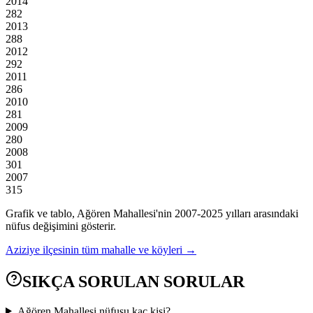
2014
282
2013
288
2012
292
2011
286
2010
281
2009
280
2008
301
2007
315
Grafik ve tablo,
Ağören
Mahallesi'nin
2007
-
2025
yılları arasındaki
nüfus değişimini gösterir.
Aziziye
ilçesinin tüm mahalle ve köyleri →
SIKÇA SORULAN SORULAR
Ağören Mahallesi nüfusu kaç kişi?