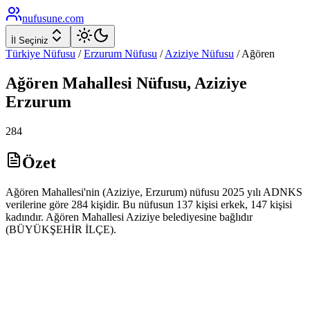
nufusune
.com
İl Seçiniz
Türkiye Nüfusu
/
Erzurum
Nüfusu
/
Aziziye
Nüfusu
/
Ağören
Ağören
Mahallesi Nüfusu,
Aziziye
Erzurum
284
Özet
Ağören Mahallesi'nin (Aziziye, Erzurum) nüfusu 2025 yılı ADNKS
verilerine göre 284 kişidir. Bu nüfusun 137 kişisi erkek, 147 kişisi
kadındır. Ağören Mahallesi Aziziye belediyesine bağlıdır
(BÜYÜKŞEHİR İLÇE).