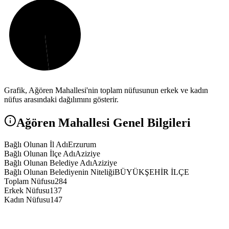
Grafik,
Ağören
Mahallesi'nin toplam nüfusunun erkek ve kadın
nüfus arasındaki dağılımını gösterir.
Ağören
Mahallesi Genel Bilgileri
Bağlı Olunan İl Adı
Erzurum
Bağlı Olunan İlçe Adı
Aziziye
Bağlı Olunan Belediye Adı
Aziziye
Bağlı Olunan Belediyenin Niteliği
BÜYÜKŞEHİR İLÇE
Toplam Nüfusu
284
Erkek Nüfusu
137
Kadın Nüfusu
147