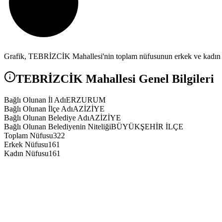
Grafik,
TEBRİZCİK
Mahallesi'nin toplam nüfusunun erkek ve kadın n
TEBRİZCİK
Mahallesi Genel Bilgileri
Bağlı Olunan İl Adı
ERZURUM
Bağlı Olunan İlçe Adı
AZİZİYE
Bağlı Olunan Belediye Adı
AZİZİYE
Bağlı Olunan Belediyenin Niteliği
BÜYÜKŞEHİR İLÇE
Toplam Nüfusu
322
Erkek Nüfusu
161
Kadın Nüfusu
161