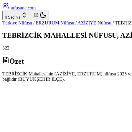
nufusune
.com
İl Seçiniz
Türkiye Nüfusu
/
ERZURUM
Nüfusu
/
AZİZİYE
Nüfusu
/
TEBRİZ
TEBRİZCİK
MAHALLESİ NÜFUSU,
AZ
322
Özet
TEBRİZCİK Mahallesi'nin (AZİZİYE, ERZURUM) nüfusu 2025 yılı ADN
bağlıdır (BÜYÜKŞEHİR İLÇE).